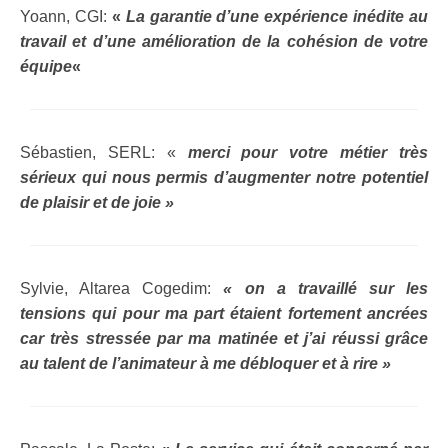
Yoann, CGI:
«
La garantie d’une expérience inédite au
Gestion du stress
travail et d’une amélioration de la cohésion de votre
Cohésion d’équipe
équipe
«
Prestations
Ateliers « Rire en ligne »
Sébastien, SERL: «
merci pour votre métier très
sérieux qui nous permis d’augmenter notre potentiel
Ateliers « Rire et Santé »
de plaisir et de joie »
Ateliers « Team Building »
Programme « Bien-être par le rire »
Sylvie, Altarea Cogedim:
« on a travaillé sur les
Conférence sur le rire
tensions qui pour ma part étaient fortement ancrées
car très stressée par ma matinée et j’ai réussi grâce
Références
au talent de l’animateur à me débloquer et à rire »
Entreprises
Témoignages