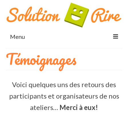
Menu
Témoignages
Accueil
Rigologie® et Yoga du rire
Bienfaits du rire
Voici quelques uns des retours des
Blog
participants et organisateurs de nos
Qui suis-je?
ateliers…
Merci à eux!
Bénéfices
Santé et bien-être