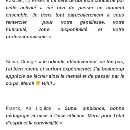
Pascale, La Poste:
«
Le service qui était concerné par
Presse
cette activité a été ravi de passer ce moment
ensemble. Je tiens tout particulièrement à vous
Particuliers
remercier pour votre gentillesse, votre
humanité, votre disponibilité et votre
Formation animateur de yoga du rire
professionnalisme
. »
Séances de rire à Paris
Contact
Sonia, Orange:
« le ridicule, effectivement, ne tue pas,
j’ai bien retenu et surtout expérimenté! J’ai beaucoup
apprécié de lâcher ainsi le mental et de passer par le
corps. Merci!
Hihi! »
Franck, Air Liquide:
« Super ambiance, bonne
pédagogie et mise à l’aise efficace. Merci pour l’état
d’esprit et la convivialité »