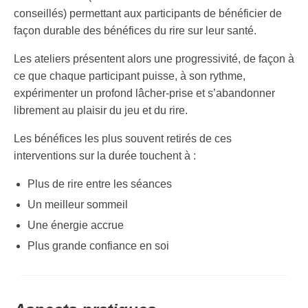
conseillés) permettant aux participants de bénéficier de
Gestion du stress
façon durable des bénéfices du rire sur leur santé.
Cohésion d’équipe
Les ateliers présentent alors une progressivité, de façon à
Prestations
ce que chaque participant puisse, à son rythme,
expérimenter un profond lâcher-prise et s’abandonner
Ateliers « Rire en ligne »
librement au plaisir du jeu et du rire.
Ateliers « Rire et Santé »
Les bénéfices les plus souvent retirés de ces
Ateliers « Team Building »
interventions sur la durée touchent à :
Programme « Bien-être par le rire »
Plus de rire entre les séances
Un meilleur sommeil
Conférence sur le rire
Une énergie accrue
Références
Plus grande confiance en soi
Entreprises
Témoignages