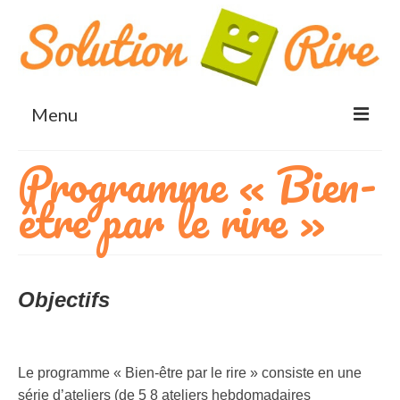
Menu
Programme « Bien-
Accueil
être par le rire »
Rigologie® et Yoga du rire
Bienfaits du rire
Blog
Objectifs
Qui suis-je?
Bénéfices
Le programme « Bien-être par le rire » consiste en une
Santé et bien-être
série d’ateliers (de 5 8 ateliers hebdomadaires