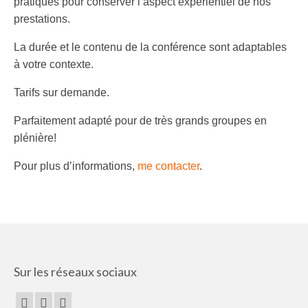
pratiques pour conserver l’aspect expérientiel de nos
Presse
prestations.
Particuliers
La durée et le contenu de la conférence sont adaptables
à votre contexte.
Formation animateur de yoga du rire
Tarifs sur demande.
Séances de rire à Paris
Parfaitement adapté pour de très grands groupes en
Contact
plénière!
Pour plus d’informations,
me contacter
.
Sur les réseaux sociaux