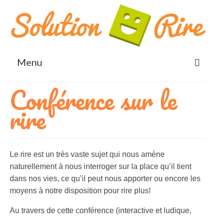
Menu
Conférence sur le
Accueil
rire
Rigologie® et Yoga du rire
Bienfaits du rire
Blog
Le rire est un très vaste sujet qui nous amène
naturellement à nous interroger sur la place qu’il tient
Qui suis-je?
dans nos vies, ce qu’il peut nous apporter ou encore les
Bénéfices
moyens à notre disposition pour rire plus!
Santé et bien-être
Au travers de cette conférence (interactive et ludique,