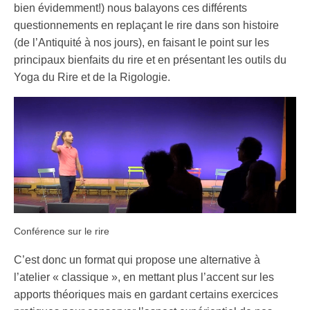
bien évidemment!) nous balayons ces différents
Gestion du stress
questionnements en replaçant le rire dans son histoire
(de l’Antiquité à nos jours), en faisant le point sur les
Cohésion d’équipe
principaux bienfaits du rire et en présentant les outils du
Prestations
Yoga du Rire et de la Rigologie.
Ateliers « Rire en ligne »
Ateliers « Rire et Santé »
Ateliers « Team Building »
Programme « Bien-être par le rire »
Conférence sur le rire
Conférence sur le rire
Références
C’est donc un format qui propose une alternative à
Entreprises
l’atelier « classique », en mettant plus l’accent sur les
apports théoriques mais en gardant certains exercices
Témoignages